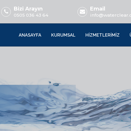
Bizi Arayın
Email
0505 036 43 64
info@waterclear.
ANASAYFA
KURUMSAL
HİZMETLERİMİZ