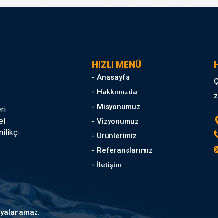
HIZLI MENÜ
H
- Anasayfa
Ç
- Hakkımızda
z
- Misyonumuz
ri
el
- Vizyonumuz
ilikçi
- Ürünlerimiz
- Referanslarımız
- İletişim
opyalanamaz.