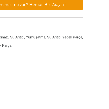
Sorunuz mu var ? Hemen Bizi Arayın !
ihazı, Su Arıtıcı, Yumuşatma, Su Arıtıcı Yedek Parça,
ek Parça,