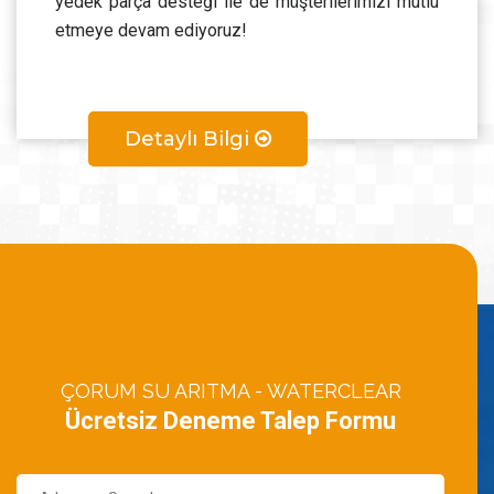
yedek parça desteği ile de müşterilerimizi mutlu
etmeye devam ediyoruz!
Detaylı Bilgi
ÇORUM SU ARITMA - WATERCLEAR
Ücretsiz Deneme Talep Formu