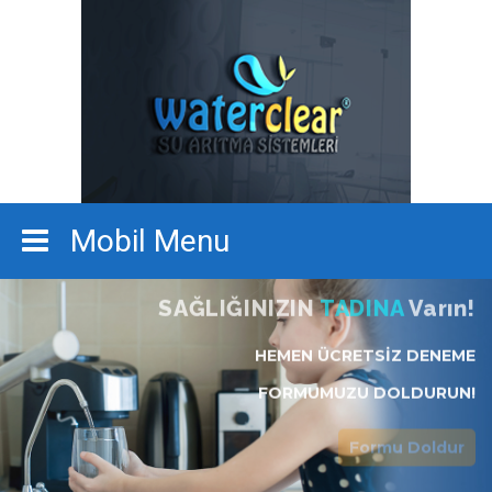
SAĞLIĞINIZIN
TADINA
Varın!
HEMEN ÜCRETSİZ DENEME
FORMUMUZU DOLDURUN!
Formu Doldur