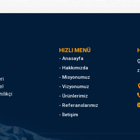
HIZLI MENÜ
H
- Anasayfa
Ç
- Hakkımızda
z
- Misyonumuz
ri
el
- Vizyonumuz
ilikçi
- Ürünlerimiz
- Referanslarımız
- İletişim