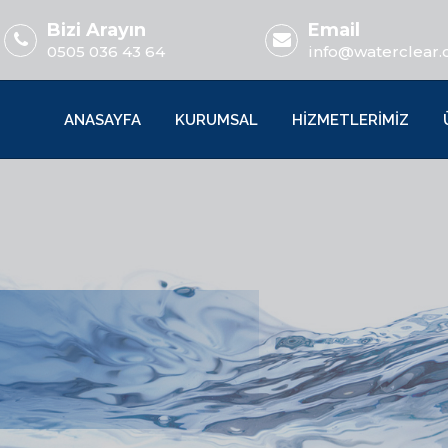
Bizi Arayın
Email
0505 036 43 64
info@waterclear.
ANASAYFA
KURUMSAL
HİZMETLERİMİZ