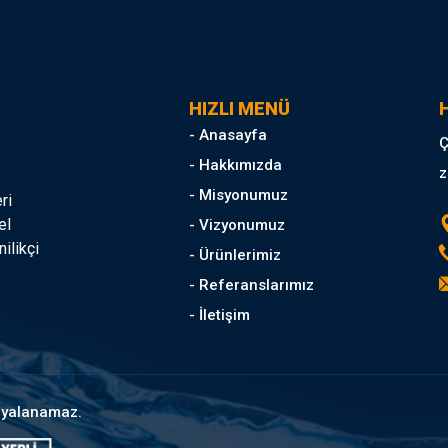
HIZLI MENÜ
H
- Anasayfa
Ç
- Hakkımızda
z
- Misyonumuz
ri
el
- Vizyonumuz
ilikçi
- Ürünlerimiz
- Referanslarımız
- İletişim
opyalanamaz.