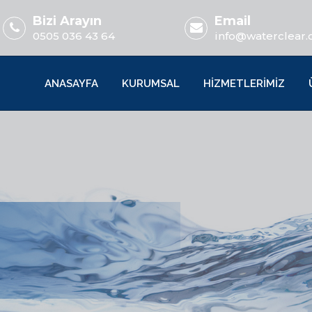
Bizi Arayın
Email
0505 036 43 64
info@waterclear.
ANASAYFA
KURUMSAL
HİZMETLERİMİZ