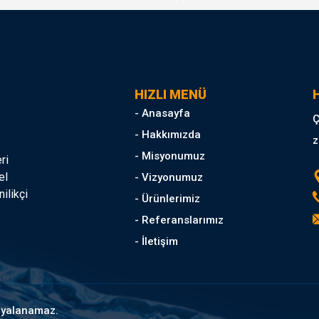
HIZLI MENÜ
H
- Anasayfa
Ç
- Hakkımızda
z
- Misyonumuz
ri
el
- Vizyonumuz
ilikçi
- Ürünlerimiz
- Referanslarımız
- İletişim
opyalanamaz.