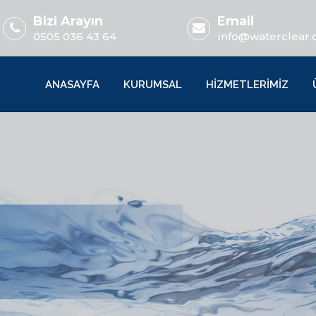
Bizi Arayın
Email
0505 036 43 64
info@waterclear.
ANASAYFA
KURUMSAL
HİZMETLERİMİZ