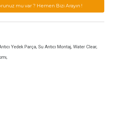
Sorunuz mu var ? Hemen Bizi Arayın !
ıtıcı Yedek Parça, Su Arıtıcı Montaj, Water Clear,
kımı,