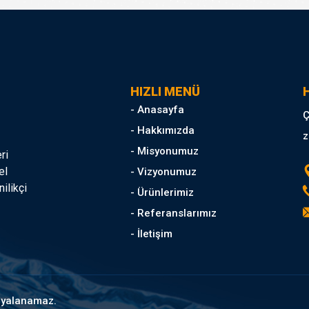
HIZLI MENÜ
H
- Anasayfa
Ç
- Hakkımızda
z
- Misyonumuz
ri
el
- Vizyonumuz
ilikçi
- Ürünlerimiz
- Referanslarımız
- İletişim
opyalanamaz.