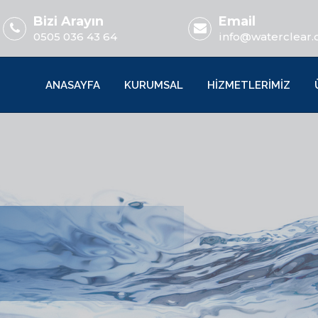
Bizi Arayın
Email
0505 036 43 64
info@waterclear.
ANASAYFA
KURUMSAL
HİZMETLERİMİZ