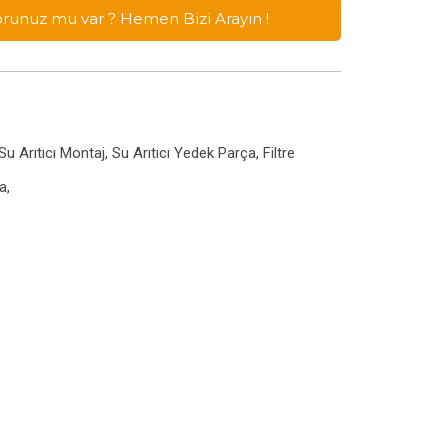
Sorunuz mu var ? Hemen Bizi Arayın !
u Arıtıcı Montaj, Su Arıtıcı Yedek Parça, Filtre
a,